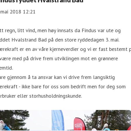
. mai 2018 12:21
tt regn, litt vind, men høy innsats da Findus var ute og
ddet Hvalstrand Bad på den store ryddedagen 3. mai.
rekraft er en av våre kjerneverdier og vi er fast bestemt 
 være med på drive frem utviklingen mot en grønnere
emtid.
re gjennom å ta ansvar kan vi drive frem langsiktig
rekraft - ikke bare for oss som bedrift men for deg som
rbruker eller storhusholdningskunde.