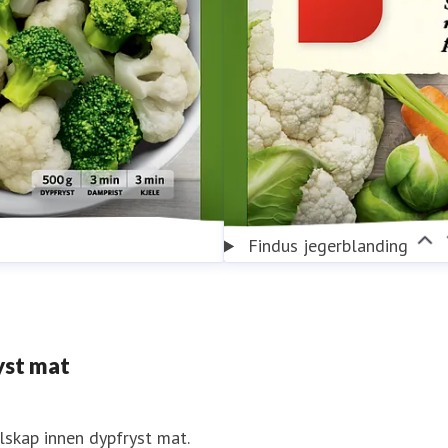
Findus jegerblanding
yst mat
skap innen dypfryst mat.