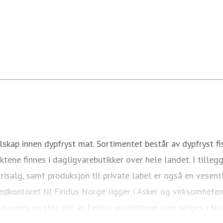
p innen dypfryst mat. Sortimentet består av dypfryst fisk,
ktene finnes i dagligvarebutikker over hele landet. I til
strisalg, samt produksjon til private label er også en vese
vedkontoret til Findus Norge ligger i Asker og virksomhete
duseres en stor del av Findus-produktene som selges i No