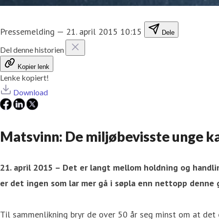
Pressemelding
—
21. april 2015 10:15
Dele
Del denne historien
Kopier lenk
Lenke kopiert!
Download
Matsvinn: De miljøbevisste unge k
21. april 2015 – Det er langt mellom holdning og handli
er det ingen som lar mer gå i søpla enn nettopp denne 
Til sammenlikning bryr de over 50 år seg minst om at det e