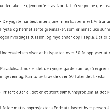
undersøkelse gjennomført av Norstat på vegne av grønns
- De yngste har best intensjoner men kaster mest. Vi tro
Fryste og hermetiserte grønnsaker, som er minst like sunne
egen hverdagssituasjon, og mye ender opp i søpla. Det er 
Undersøkelsen viser at halvparten over 50 år opplyser at 
Paradoksalt nok er det den yngre garde som også ergrer seg 
miljøvennlig. Kun to av ti av de over 50 føler det likedan.
- Irritert eller ei, det er et stort samfunnsproblem at det
I følge matsvinnprosjektet «ForMat» kastet hver person 46