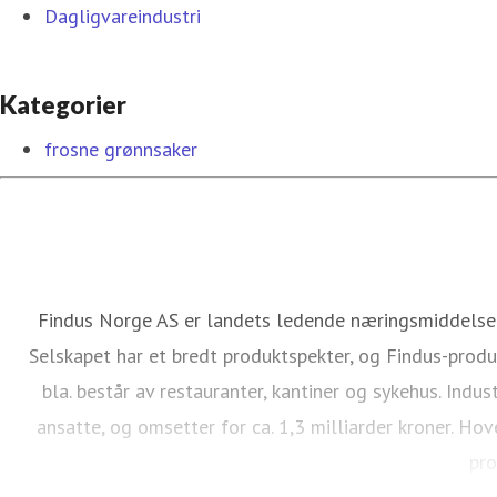
Dagligvareindustri
Kategorier
frosne grønnsaker
Findus Norge AS er landets ledende næringsmiddelselska
Selskapet har et bredt produktspekter, og Findus-produ
bla. består av restauranter, kantiner og sykehus. Indu
ansatte, og omsetter for ca. 1,3 milliarder kroner. Ho
pro