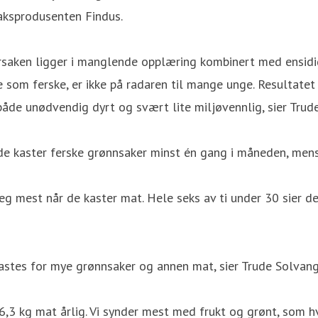
aksprodusenten Findus.
r årsaken ligger i manglende opplæring kombinert med ensi
 som ferske, er ikke på radaren til mange unge. Resultatet
både unødvendig dyrt og svært lite miljøvennlig, sier Trud
de kaster ferske grønnsaker minst én gang i måneden, mens
mest når de kaster mat. Hele seks av ti under 30 sier de bl
 kastes for mye grønnsaker og annen mat, sier Trude Solvang
,3 kg mat årlig. Vi synder mest med frukt og grønt, som hv