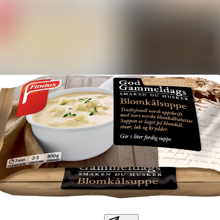
Søk i nyhetsrom
Nyhetsarkiv
Mediebank
Følg
Følger
Kontakter