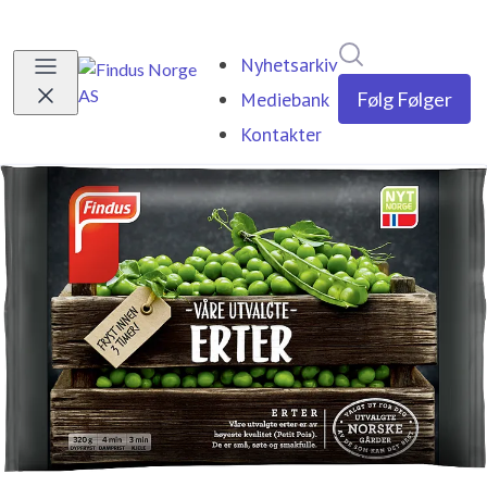
Søk i nyhetsrom
Nyhetsarkiv
Mediebank
Følg
Følger
Kontakter