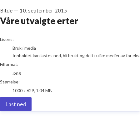
Bilde
—
10. september 2015
Våre utvalgte erter
go to media item
Lisens:
Bruk i media
Innholdet kan lastes ned, bli brukt og delt i ulike medier av for e
Filformat:
.png
Størrelse:
1000 x 629, 1.04 MB
Last ned