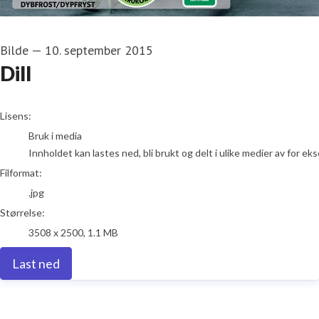
Bilde
—
10. september 2015
Dill
go to media item
Lisens:
Bruk i media
Innholdet kan lastes ned, bli brukt og delt i ulike medier av for e
Filformat:
.jpg
Størrelse:
3508 x 2500, 1.1 MB
Last ned