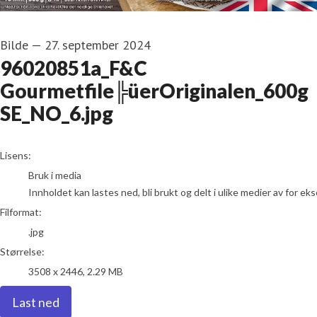
Bilde
—
27. september 2024
96020851a_F&C
Gourmetfile╠üerOriginalen_600g
SE_NO_6.jpg
go to media item
Lisens:
Bruk i media
Innholdet kan lastes ned, bli brukt og delt i ulike medier av for e
Filformat:
.jpg
Størrelse:
3508 x 2446, 2.29 MB
Last ned