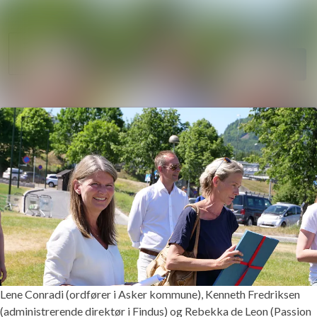
Søk i nyhetsrom
Nyhetsarkiv
Mediebank
Følg
Følger
Kontakter
Lene Conradi (ordfører i Asker kommune), Kenneth Fredriksen
(administrerende direktør i Findus) og Rebekka de Leon (Passion